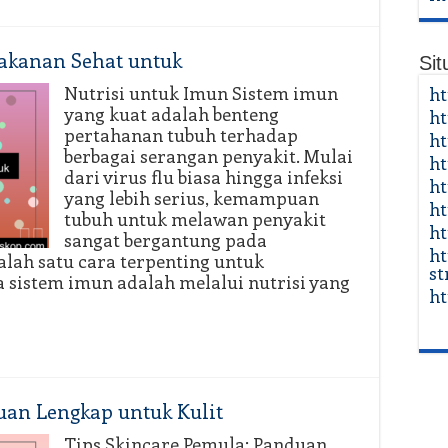
Makanan Sehat untuk
Sit
Nutrisi untuk Imun Sistem imun
ht
yang kuat adalah benteng
ht
pertahanan tubuh terhadap
ht
berbagai serangan penyakit. Mulai
ht
dari virus flu biasa hingga infeksi
ht
yang lebih serius, kemampuan
ht
tubuh untuk melawan penyakit
ht
sangat bergantung pada
ht
lah satu cara terpenting untuk
st
sistem imun adalah melalui nutrisi yang
ht
uan Lengkap untuk Kulit
Tips Skincare Pemula: Panduan