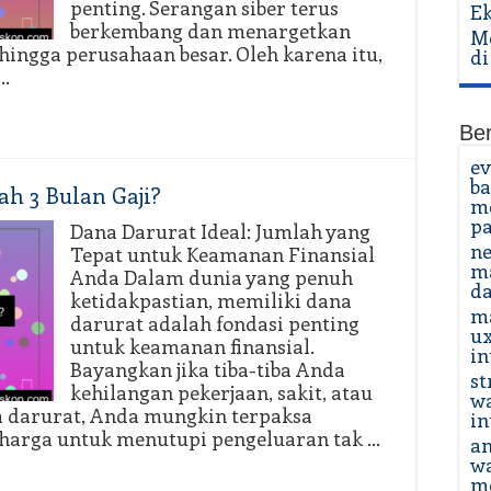
penting. Serangan siber terus
E
berkembang dan menargetkan
Me
 hingga perusahaan besar. Oleh karena itu,
di
 …
Ber
ev
b
ah 3 Bulan Gaji?
m
pa
Dana Darurat Ideal: Jumlah yang
ne
Tepat untuk Keamanan Finansial
ma
Anda Dalam dunia yang penuh
da
ketidakpastian, memiliki dana
ma
darurat adalah fondasi penting
ux
untuk keamanan finansial.
in
Bayangkan jika tiba-tiba Anda
st
kehilangan pekerjaan, sakit, atau
wa
 darurat, Anda mungkin terpaksa
in
rharga untuk menutupi pengeluaran tak …
an
w
m