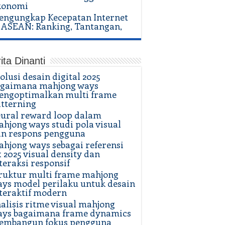
konomi
ngungkap Kecepatan Internet
 ASEAN: Ranking, Tantangan,
ita Dinanti
olusi desain digital 2025
agaimana mahjong ways
engoptimalkan multi frame
tterning
ural reward loop dalam
hjong ways studi pola visual
n respons pengguna
hjong ways sebagai referensi
 2025 visual density dan
teraksi responsif
ruktur multi frame mahjong
ys model perilaku untuk desain
teraktif modern
alisis ritme visual mahjong
ays bagaimana frame dynamics
embangun fokus pengguna