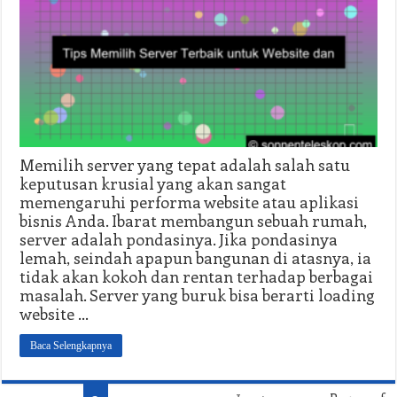
Memilih server yang tepat adalah salah satu
keputusan krusial yang akan sangat
memengaruhi performa website atau aplikasi
bisnis Anda. Ibarat membangun sebuah rumah,
server adalah pondasinya. Jika pondasinya
lemah, seindah apapun bangunan di atasnya, ia
tidak akan kokoh dan rentan terhadap berbagai
masalah. Server yang buruk bisa berarti loading
website …
Baca Selengkapnya