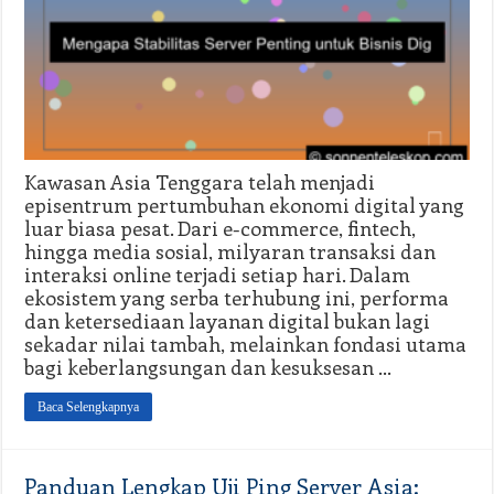
Kawasan Asia Tenggara telah menjadi
episentrum pertumbuhan ekonomi digital yang
luar biasa pesat. Dari e-commerce, fintech,
hingga media sosial, milyaran transaksi dan
interaksi online terjadi setiap hari. Dalam
ekosistem yang serba terhubung ini, performa
dan ketersediaan layanan digital bukan lagi
sekadar nilai tambah, melainkan fondasi utama
bagi keberlangsungan dan kesuksesan …
Baca Selengkapnya
Panduan Lengkap Uji Ping Server Asia: