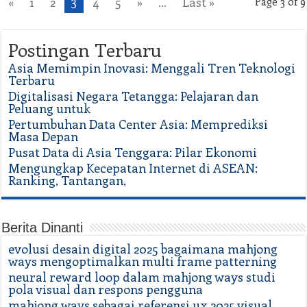
3
«
1
2
4
5
»
...
Last »
Page 3 of 9
Postingan Terbaru
Asia Memimpin Inovasi: Menggali Tren Teknologi
Terbaru
Digitalisasi Negara Tetangga: Pelajaran dan
Peluang untuk
Pertumbuhan Data Center Asia: Memprediksi
Masa Depan
Pusat Data di Asia Tenggara: Pilar Ekonomi
Mengungkap Kecepatan Internet di ASEAN:
Ranking, Tantangan,
Berita Dinanti
evolusi desain digital 2025 bagaimana mahjong
ways mengoptimalkan multi frame patterning
neural reward loop dalam mahjong ways studi
pola visual dan respons pengguna
mahjong ways sebagai referensi ux 2025 visual