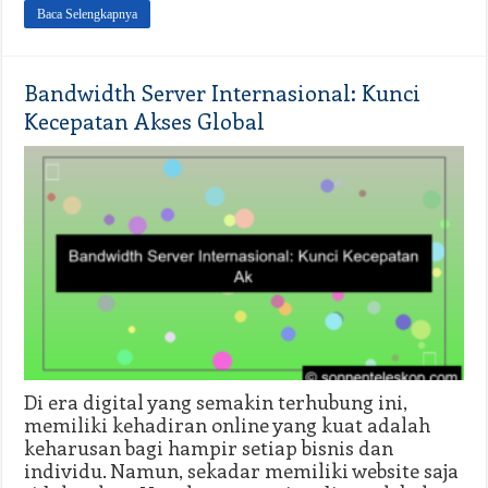
Baca Selengkapnya
Bandwidth Server Internasional: Kunci
Kecepatan Akses Global
Di era digital yang semakin terhubung ini,
memiliki kehadiran online yang kuat adalah
keharusan bagi hampir setiap bisnis dan
individu. Namun, sekadar memiliki website saja