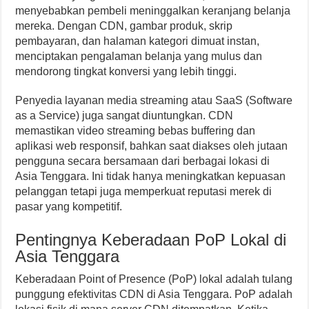
menyebabkan pembeli meninggalkan keranjang belanja
mereka. Dengan CDN, gambar produk, skrip
pembayaran, dan halaman kategori dimuat instan,
menciptakan pengalaman belanja yang mulus dan
mendorong tingkat konversi yang lebih tinggi.
Penyedia layanan media streaming atau SaaS (Software
as a Service) juga sangat diuntungkan. CDN
memastikan video streaming bebas buffering dan
aplikasi web responsif, bahkan saat diakses oleh jutaan
pengguna secara bersamaan dari berbagai lokasi di
Asia Tenggara. Ini tidak hanya meningkatkan kepuasan
pelanggan tetapi juga memperkuat reputasi merek di
pasar yang kompetitif.
Pentingnya Keberadaan PoP Lokal di
Asia Tenggara
Keberadaan Point of Presence (PoP) lokal adalah tulang
punggung efektivitas CDN di Asia Tenggara. PoP adalah