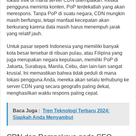
lokasi fisik di mana server CDN ditempatkan. Ketika
pengguna meminta konten, PoP terdekatlah yang akan
merespons. Tanpa PoP di suatu negara, CDN mungkin
masih berfungsi, tetapi manfaat kecepatan akan
berkurang karena data masih harus menempuh jarak
yang relatif jauh.
Untuk pasar seperti Indonesia yang memiliki banyak
kota besar tersebar di ribuan pulau, atau Filipina yang
juga merupakan negara kepulauan, memiliki PoP di
Jakarta, Surabaya, Manila, Cebu, dan lain-lain sangat
krusial. Ini memastikan bahwa tidak peduli di mana
lokasi pengguna Anda, mereka akan selalu terhubung ke
server CDN yang secara geografis paling dekat,
menghasilkan waktu respons paling cepat.
Baca Juga :
Tren Teknologi Terbaru 2024:
Siapkah Anda Menyambut