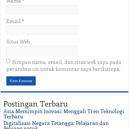
Nama
*
Email
*
Situs Web
Simpan nama, email, dan situs web saya pada
peramban ini untuk komentar saya berikutnya.
Postingan Terbaru
Asia Memimpin Inovasi: Menggali Tren Teknologi
Terbaru
Digitalisasi Negara Tetangga: Pelajaran dan
Peluang untuk