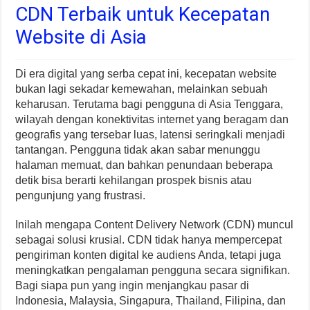
CDN Terbaik untuk Kecepatan
Website di Asia
Di era digital yang serba cepat ini, kecepatan website
bukan lagi sekadar kemewahan, melainkan sebuah
keharusan. Terutama bagi pengguna di Asia Tenggara,
wilayah dengan konektivitas internet yang beragam dan
geografis yang tersebar luas, latensi seringkali menjadi
tantangan. Pengguna tidak akan sabar menunggu
halaman memuat, dan bahkan penundaan beberapa
detik bisa berarti kehilangan prospek bisnis atau
pengunjung yang frustrasi.
Inilah mengapa Content Delivery Network (CDN) muncul
sebagai solusi krusial. CDN tidak hanya mempercepat
pengiriman konten digital ke audiens Anda, tetapi juga
meningkatkan pengalaman pengguna secara signifikan.
Bagi siapa pun yang ingin menjangkau pasar di
Indonesia, Malaysia, Singapura, Thailand, Filipina, dan