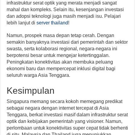
infrastruktur serat optik yang merata menjadi sangat
mahal dan kompleks. Selain itu, kesenjangan investasi
dan adopsi teknologi juga masih menjadi isu. Pelajari
lebih lanjut di
server thailand
!
Namun, prospek masa depan tetap cerah. Dengan
semakin banyaknya investasi dari pemerintah dan sektor
swasta, serta kolaborasi regional, negara-negara ini
berpotensi besar untuk mengejar ketertinggalan.
Peningkatan konektivitas akan membuka peluang
ekonomi baru dan mempercepat inklusi digital bagi
seluruh warga Asia Tenggara.
Kesimpulan
Singapura memang secara kokoh memegang predikat
sebagai negara dengan internet tercepat di Asia
Tenggara, berkat investasi masif dalam infrastruktur serat
optik dan kebijakan pemerintah yang visioner. Namun,
perlombaan untuk konektivitas super cepat tidak berhenti
di situ. Malaysia dan Thailand juga menunjukkan