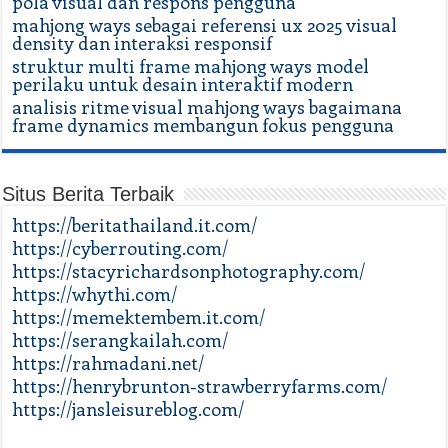
pola visual dan respons pengguna
mahjong ways sebagai referensi ux 2025 visual
density dan interaksi responsif
struktur multi frame mahjong ways model
perilaku untuk desain interaktif modern
analisis ritme visual mahjong ways bagaimana
frame dynamics membangun fokus pengguna
Situs Berita Terbaik
https://beritathailand.it.com/
https://cyberrouting.com/
https://stacyrichardsonphotography.com/
https://whythi.com/
https://memektembem.it.com/
https://serangkailah.com/
https://rahmadani.net/
https://henrybrunton-strawberryfarms.com/
https://jansleisureblog.com/