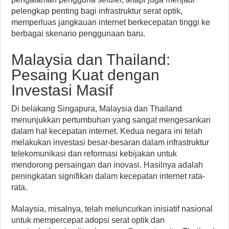
pelengkap penting bagi infrastruktur serat optik,
memperluas jangkauan internet berkecepatan tinggi ke
berbagai skenario penggunaan baru.
Malaysia dan Thailand:
Pesaing Kuat dengan
Investasi Masif
Di belakang Singapura, Malaysia dan Thailand
menunjukkan pertumbuhan yang sangat mengesankan
dalam hal kecepatan internet. Kedua negara ini telah
melakukan investasi besar-besaran dalam infrastruktur
telekomunikasi dan reformasi kebijakan untuk
mendorong persaingan dan inovasi. Hasilnya adalah
peningkatan signifikan dalam kecepatan internet rata-
rata.
Malaysia, misalnya, telah meluncurkan inisiatif nasional
untuk mempercepat adopsi serat optik dan