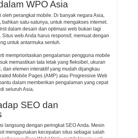
t dalam WPO Asia
i oleh perangkat mobile. Di banyak negara Asia,
 bahkan satu-satunya, untuk mengakses internet.
first dalam desain dan optimasi web bukan lagi
k. Situs web Anda harus responsif, memuat dengan
cang untuk antarmuka sentuh.
rarti memprioritaskan pengalaman pengguna mobile
uk memastikan tata letak yang fleksibel, ukuran
l, dan elemen interaktif yang mudah dijangkau
lerated Mobile Pages (AMP) atau Progressive Web
bantu dalam memberikan pengalaman yang cepat
di seluruh Asia.
adap SEO dan
s
lasi langsung dengan peringkat SEO Anda. Mesin
isit menggunakan kecepatan situs sebagai salah