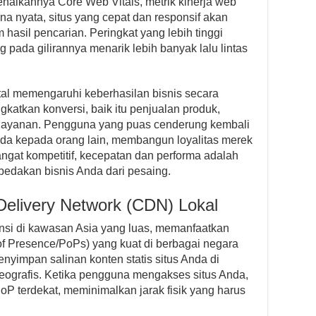
kenalkannya Core Web Vitals, metrik kinerja web
 nyata, situs yang cepat dan responsif akan
 hasil pencarian. Peringkat yang lebih tinggi
ang pada gilirannya menarik lebih banyak lalu lintas
al memengaruhi keberhasilan bisnis secara
gkatkan konversi, baik itu penjualan produk,
an layanan. Pengguna yang puas cenderung kembali
da kepada orang lain, membangun loyalitas merek
ngat kompetitif, kecepatan dan performa adalah
bedakan bisnis Anda dari pesaing.
elivery Network (CDN) Lokal
ensi di kawasan Asia yang luas, memanfaatkan
of Presence/PoPs) yang kuat di berbagai negara
nyimpan salinan konten statis situs Anda di
geografis. Ketika pengguna mengakses situs Anda,
PoP terdekat, meminimalkan jarak fisik yang harus