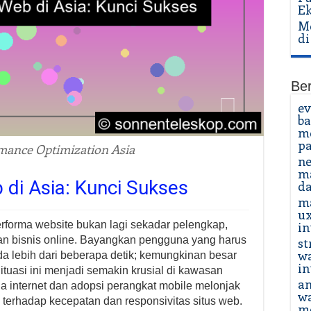
E
Me
di
Ber
ev
b
m
pa
mance Optimization Asia
ne
ma
 di Asia: Kunci Sukses
da
ma
ux
in
 performa website bukan lagi sekadar pelengkap,
an bisnis online. Bayangkan pengguna yang harus
st
wa
 lebih dari beberapa detik; kemungkinan besar
in
ituasi ini menjadi semakin krusial di kawasan
an
 internet dan adopsi perangkat mobile melonjak
w
i terhadap kecepatan dan responsivitas situs web.
m