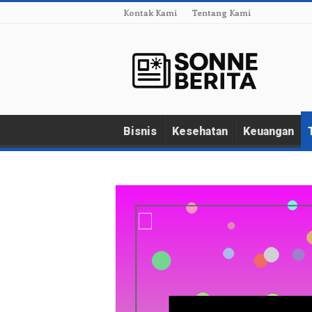
Kontak Kami
Tentang Kami
Bisnis
Kesehatan
Keuangan